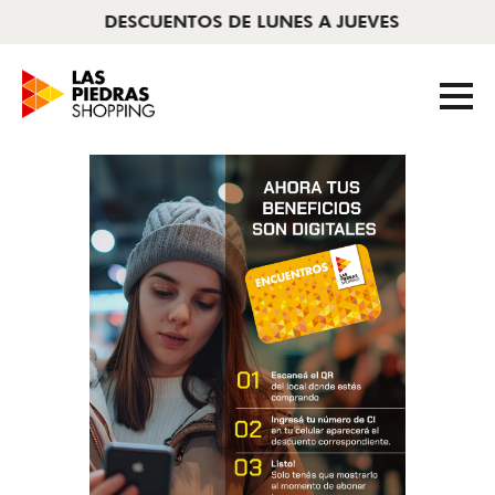
DESCUENTOS DE LUNES A JUEVES
Programas
/
Encuentros
AHORA CERRADO
|
11 A 22HS
Tiendas
Cine
Novedades