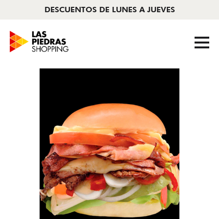
DESCUENTOS DE LUNES A JUEVES
Tiendas
/
Chivitos lo de Pepe
AHORA CERRADO
|
11 A 22HS
Tiendas
Cine
Novedades