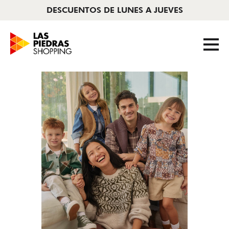
DESCUENTOS DE LUNES A JUEVES
Tiendas
/
Bas
AHORA CERRADO
|
11 A 22HS
Tiendas
Cine
Novedades