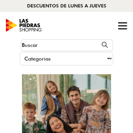
S
DESCUENTOS DE LUNES A JUEVE
AHORA CERRADO
|
11 A 22HS
Tiendas
Cine
Novedades